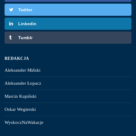
Twitter
Linkedin
Tumblr
REDAKCJA
Aleksander Miński
Aleksander Łopacz
Marcin Kupiński
Oskar Wegierski
WyskoczNaWakacje