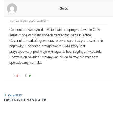
Gość
#2
· 19 lutego, 2020, 11:18 pm
Connectis stworzyło dla Mnie świetne oprogramowanie CRM.
Teraz mogę w prosty sposób zarządzać bazą klientów.
Czynności marketingowe oraz proces sprzedaży znacznie się
poprawiły. Connectis przygotowała CRM który jest
przystosowany pod Moje wymagania bez zbędnych wtyczek.
Pozwala on również utrzymywać długo falowy ale zarazem
sporadyczny kontakt.
Kliknij dla kciuka w dół.
Kliknij dla kciuka w górę.
0
0
Kanał RSS
OBSERWUJ NAS NA FB