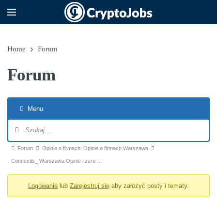
Home
Forum
Forum
Menu
Nawigacja po forum
Ścieżka forum - jesteś tutaj:
Forum
Opinie o firmach: Opinie o firmach Warszawa
Connectis_ Warszawa Opinie i zaro …
Logowanie
lub
Zarejestruj się
aby założyć posty i tematy.