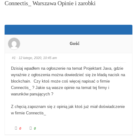
Connectis_ Warszawa Opinie i zarobki
Gość
#1
· 12 lutego, 2020, 10:45 am
Dzisiaj wpadłem na ogłoszenie na temat Projektant Java, gdzie
wyraźnie z ogłoszenia można dowiedzieć się że kładą nacisk na
blockchain. Czy ktoś może coś więcej napisać o firmie
Connectis_ ? Jakie są wasze opinie na temat tej firmy i
warunków panujących ?
Z chęcią zapoznam się z opinią jak ktoś już miał doświadczenie
w firmie Connectis_
Kliknij dla kciuka w dół.
Kliknij dla kciuka w górę.
0
0