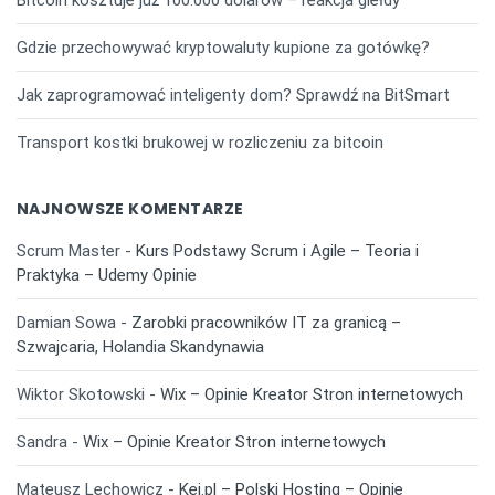
Bitcoin kosztuje już 100.000 dolarów – reakcja giełdy
Gdzie przechowywać kryptowaluty kupione za gotówkę?
Jak zaprogramować inteligenty dom? Sprawdź na BitSmart
Transport kostki brukowej w rozliczeniu za bitcoin
NAJNOWSZE KOMENTARZE
Scrum Master
-
Kurs Podstawy Scrum i Agile – Teoria i
Praktyka – Udemy Opinie
Damian Sowa
-
Zarobki pracowników IT za granicą –
Szwajcaria, Holandia Skandynawia
Wiktor Skotowski
-
Wix – Opinie Kreator Stron internetowych
Sandra
-
Wix – Opinie Kreator Stron internetowych
Mateusz Lechowicz
-
Kei.pl – Polski Hosting – Opinie