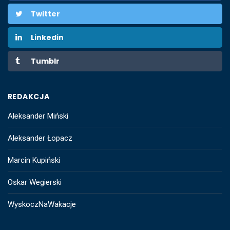
Twitter
Linkedin
Tumblr
REDAKCJA
Aleksander Miński
Aleksander Łopacz
Marcin Kupiński
Oskar Wegierski
WyskoczNaWakacje