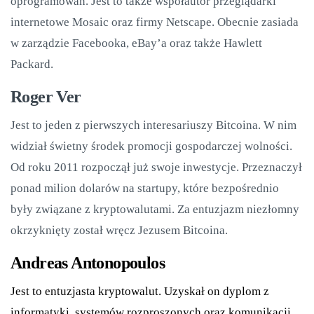
oprogramowań. Jest to także współautor przeglądarki
internetowe Mosaic oraz firmy Netscape. Obecnie zasiada
w zarządzie Facebooka, eBay’a oraz także Hawlett
Packard.
Roger Ver
Jest to jeden z pierwszych interesariuszy Bitcoina. W nim
widział świetny środek promocji gospodarczej wolności.
Od roku 2011 rozpoczął już swoje inwestycje. Przeznaczył
ponad milion dolarów na startupy, które bezpośrednio
były związane z kryptowalutami. Za entuzjazm niezłomny
okrzyknięty został wręcz Jezusem Bitcoina.
Andreas Antonopoulos
Jest to entuzjasta kryptowalut. Uzyskał on dyplom z
informatyki, systemów rozproszonych oraz komunikacji