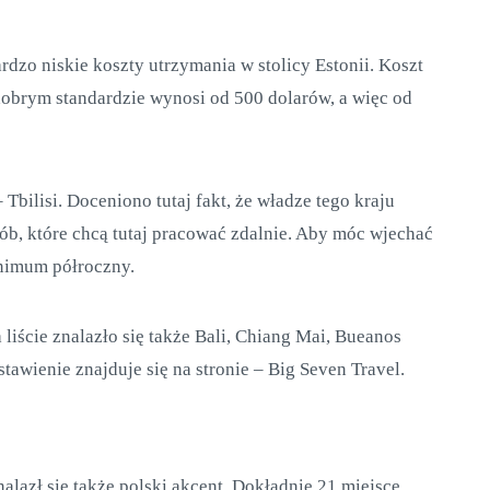
rdzo niskie koszty utrzymania w stolicy Estonii. Koszt
brym standardzie wynosi od 500 dolarów, a więc od
 Tbilisi. Doceniono tutaj fakt, że władze tego kraju
ób, które chcą tutaj pracować zdalnie. Aby móc wjechać
inimum półroczny.
a liście znalazło się także Bali, Chiang Mai, Bueanos
stawienie znajduje się na stronie – Big Seven Travel.
nalazł się także polski akcent. Dokładnie 21 miejsce