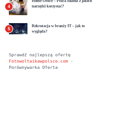
Home Office – Praca zdalna z jakich
4
narzędzi korzystać?
Rekrutacja w branży IT – jak to
5
wygląda?
Sprawdź najlepszą ofertę 
Fotowoltaikawpolsce.com
 - 
Porównywarka Oferta