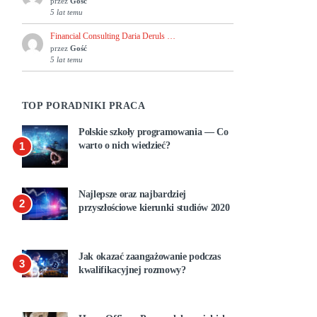
przez
Gość
5 lat temu
Financial Consulting Daria Deruls …
przez
Gość
5 lat temu
TOP PORADNIKI PRACA
Polskie szkoły programowania — Co
1
warto o nich wiedzieć?
Najlepsze oraz najbardziej
2
przyszłościowe kierunki studiów 2020
Jak okazać zaangażowanie podczas
3
kwalifikacyjnej rozmowy?