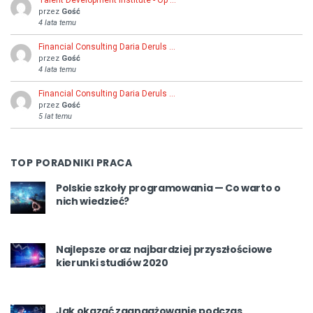
przez
Gość
4 lata temu
Financial Consulting Daria Deruls …
przez
Gość
4 lata temu
Financial Consulting Daria Deruls …
przez
Gość
5 lat temu
TOP PORADNIKI PRACA
Polskie szkoły programowania — Co warto o
nich wiedzieć?
Najlepsze oraz najbardziej przyszłościowe
kierunki studiów 2020
Jak okazać zaangażowanie podczas