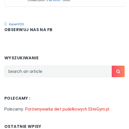
Ostatni post:
6 lat temu
· Gość
Kanał RSS
OBSERWUJ NAS NA FB
WYSZUKIWANIE
POLECAMY :
Polecamy:
Porównywarka diet pudełkowych EliteGym.pl
OSTATNIE WPISY