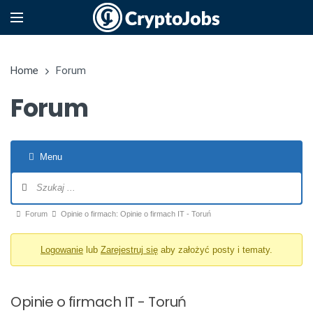
Home
Forum
Forum
Menu
Nawigacja po forum
Ścieżka forum - jesteś tutaj:
Forum
Opinie o firmach: Opinie o firmach IT - Toruń
Logowanie
lub
Zarejestruj się
aby założyć posty i tematy.
Opinie o firmach IT - Toruń