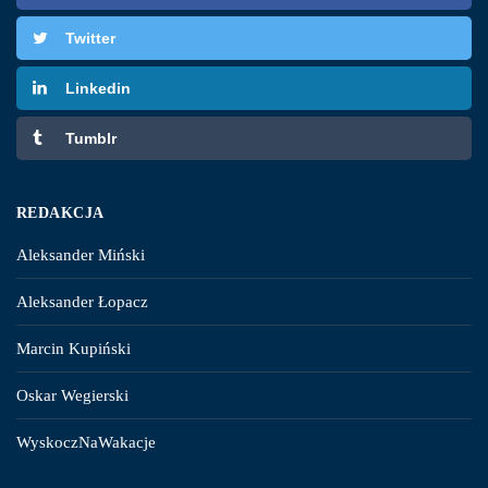
Twitter
Linkedin
Tumblr
REDAKCJA
Aleksander Miński
Aleksander Łopacz
Marcin Kupiński
Oskar Wegierski
WyskoczNaWakacje