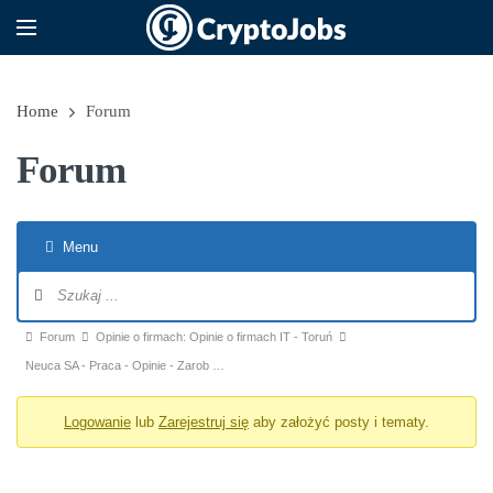
Home
Forum
Forum
Menu
Nawigacja po forum
Ścieżka forum - jesteś tutaj:
Forum
Opinie o firmach: Opinie o firmach IT - Toruń
Neuca SA - Praca - Opinie - Zarob …
Logowanie
lub
Zarejestruj się
aby założyć posty i tematy.