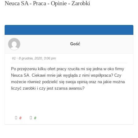
Neuca SA - Praca - Opinie - Zarobki
Gość
#1
· 8 grudnia, 2020, 3:06 pm
Po przejrzeniu kilku ofert pracy rzuciła mi się jedna w oko firmy
Neuca SA. Ciekawi mnie jak wygląda z nimi współpraca? Czy
możecie również podzielić się swoja opinią oraz na jakie można
liczyć zarobki i czy jest szansa awansu?
Kliknij dla kciuka w dół.
Kliknij dla kciuka w górę.
0
0