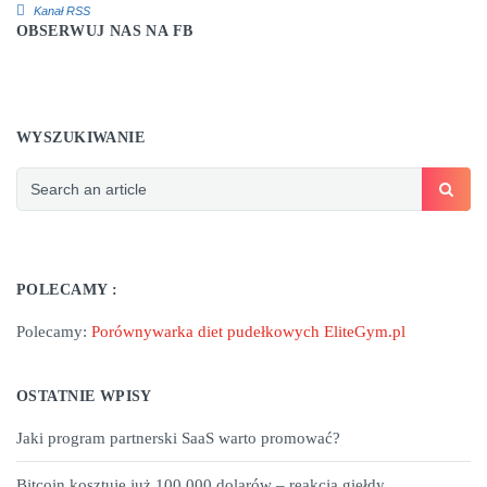
Kanał RSS
OBSERWUJ NAS NA FB
WYSZUKIWANIE
POLECAMY :
Polecamy:
Porównywarka diet pudełkowych EliteGym.pl
OSTATNIE WPISY
Jaki program partnerski SaaS warto promować?
Bitcoin kosztuje już 100.000 dolarów – reakcja giełdy