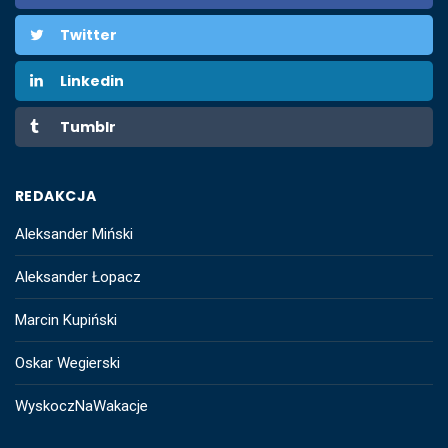
Twitter
Linkedin
Tumblr
REDAKCJA
Aleksander Miński
Aleksander Łopacz
Marcin Kupiński
Oskar Wegierski
WyskoczNaWakacje