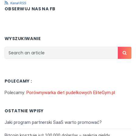
Kanał RSS
OBSERWUJ NAS NA FB
WYSZUKIWANIE
POLECAMY :
Polecamy:
Porównywarka diet pudełkowych EliteGym.pl
OSTATNIE WPISY
Jaki program partnerski SaaS warto promować?
Bitcoin kosztuje już 100.000 dolarów – reakcja giełdy