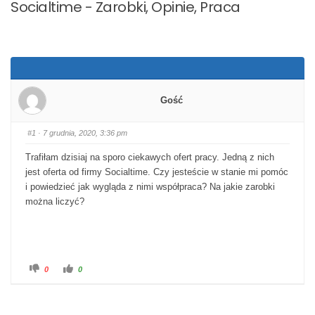
Socialtime - Zarobki, Opinie, Praca
Gość
#1
· 7 grudnia, 2020, 3:36 pm
Trafiłam dzisiaj na sporo ciekawych ofert pracy. Jedną z nich
jest oferta od firmy Socialtime. Czy jesteście w stanie mi pomóc
i powiedzieć jak wygląda z nimi współpraca? Na jakie zarobki
można liczyć?
Kliknij dla kciuka w dół.
Kliknij dla kciuka w górę.
0
0