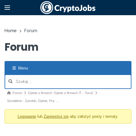
Home
Forum
Forum
Menu
Nawigacja po forum
Ścieżka forum - jesteś tutaj:
Forum
Opinie o firmach: Opinie o firmach IT - Toruń
Socialtime - Zarobki, Opinie, Pra …
Logowanie
lub
Zarejestruj się
aby założyć posty i tematy.