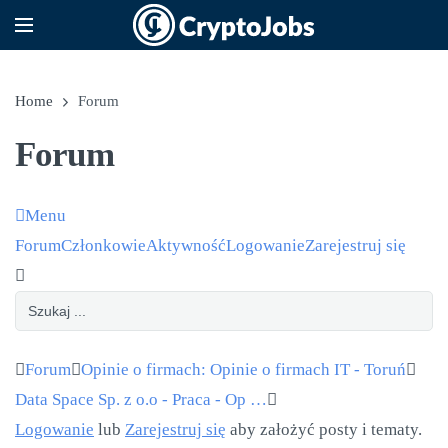
Home
Forum
Forum
Menu
Nawigacja po forum
Forum
Członkowie
Aktywność
Logowanie
Zarejestruj się
Ścieżka forum - jesteś tutaj:
Forum
Opinie o firmach: Opinie o firmach IT - Toruń
Data Space Sp. z o.o - Praca - Op …
Logowanie
lub
Zarejestruj się
aby założyć posty i tematy.