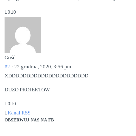
Kliknij dla kciuka w dół.
Kliknij dla kciuka w górę.
0
0
Gość
#2
· 22 grudnia, 2020, 3:56 pm
XDDDDDDDDDDDDDDDDDDDDDD
DUZO PROJEKTOW
Kliknij dla kciuka w dół.
Kliknij dla kciuka w górę.
0
0
Kanał RSS
OBSERWUJ NAS NA FB