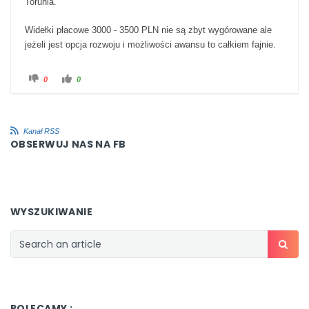
Torunia.
Widełki płacowe 3000 - 3500 PLN nie są zbyt wygórowane ale
jeżeli jest opcja rozwoju i możliwości awansu to całkiem fajnie.
Kliknij dla kciuka w dół.
Kliknij dla kciuka w górę.
0
0
Kanał RSS
OBSERWUJ NAS NA FB
WYSZUKIWANIE
POLECAMY :