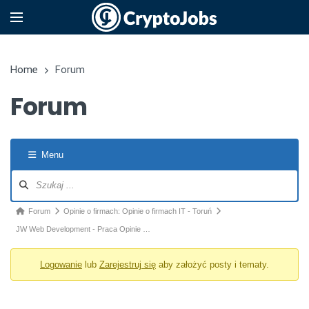
Home
Forum
Forum
Menu
Nawigacja po forum
Ścieżka forum - jesteś tutaj:
Forum
Opinie o firmach: Opinie o firmach IT - Toruń
JW Web Development - Praca Opinie …
Logowanie
lub
Zarejestruj się
aby założyć posty i tematy.