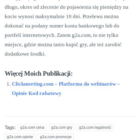
długo, okres od zlecenie do pojawienia się pieniędzy na
kocie wynosi maksymalnie 10 dni. Przelewu można
dokonać na podany numer konta bankowego lub do
portfeli internetowych. Zatem g2a.com, to nie tylko
miejsce, gdzie można tanio kupić gry, ale też zarobić
dodatkowe środki.
Więcej Moich Publikacji:
Clickmeeting.com – Platforma do webinarów –
Opinie Kod rabatowy
Tags:
g2a.com cena
g2a.com gry
g2a.com legalność
g2a.com opinie
g2a.com promocje