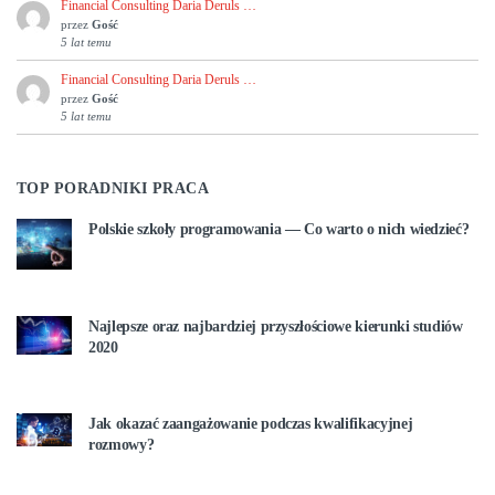
Financial Consulting Daria Deruls …
przez
Gość
5 lat temu
Financial Consulting Daria Deruls …
przez
Gość
5 lat temu
TOP PORADNIKI PRACA
Polskie szkoły programowania — Co warto o nich wiedzieć?
Najlepsze oraz najbardziej przyszłościowe kierunki studiów
2020
Jak okazać zaangażowanie podczas kwalifikacyjnej
rozmowy?