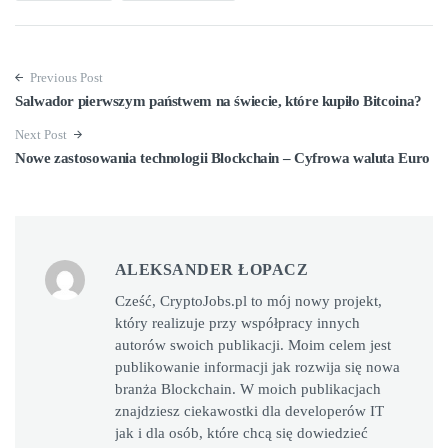
Previous Post
Salwador pierwszym państwem na świecie, które kupiło Bitcoina?
Next Post
Nowe zastosowania technologii Blockchain – Cyfrowa waluta Euro
ALEKSANDER ŁOPACZ
Cześć, CryptoJobs.pl to mój nowy projekt,
który realizuje przy współpracy innych
autorów swoich publikacji. Moim celem jest
publikowanie informacji jak rozwija się nowa
branża Blockchain. W moich publikacjach
znajdziesz ciekawostki dla developerów IT
jak i dla osób, które chcą się dowiedzieć