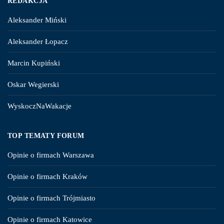
REDAKCJA
Aleksander Miński
Aleksander Łopacz
Marcin Kupiński
Oskar Wegierski
WyskoczNaWakacje
TOP TEMATY FORUM
Opinie o firmach Warszawa
Opinie o firmach Kraków
Opinie o firmach Trójmiasto
Opinie o firmach Katowice