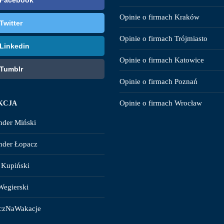
Facebook
Opinie o firmach Kraków
Twitter
Opinie o firmach Trójmiasto
Linkedin
Opinie o firmach Katowice
Tumblr
Opinie o firmach Poznań
Opinie o firmach Wrocław
KCJA
nder Miński
nder Łopacz
 Kupiński
Wegierski
czNaWakacje