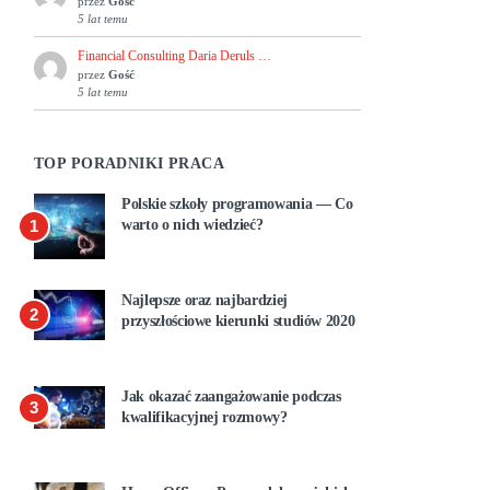
przez
Gość
5 lat temu
Financial Consulting Daria Deruls …
przez
Gość
5 lat temu
TOP PORADNIKI PRACA
Polskie szkoły programowania — Co
1
warto o nich wiedzieć?
Najlepsze oraz najbardziej
2
przyszłościowe kierunki studiów 2020
Jak okazać zaangażowanie podczas
3
kwalifikacyjnej rozmowy?