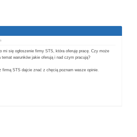
m
ło mi się ogłoszenie firmy STS, która oferuję pracę. Czy może
a temat warunków jakie oferują i nad czym pracują?
 z firmą STS dajcie znać z chęcią poznam wasze opinie.
w dół.
 kciuka w górę.