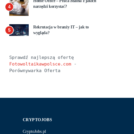
Home Office – Praca zdalna z jakich
4
narzędzi korzystać?
Rekrutacja w branży IT – jak to
5
wygląda?
Sprawdź najlepszą ofertę 
Fotowoltaikawpolsce.com
 - 
Porównywarka Oferta
CRYPTOJOBS
CryptoJobs.pl