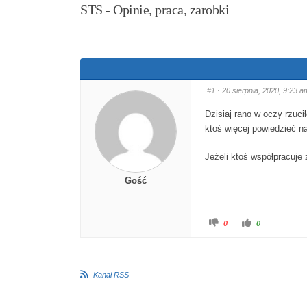
STS - Opinie, praca, zarobki
#1
· 20 sierpnia, 2020, 9:23 a
Dzisiaj rano w oczy rzuci
ktoś więcej powiedzieć n
Jeżeli ktoś współpracuje
Gość
Kliknij dla kciuka 
Kliknij dla
0
0
Kanał RSS