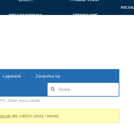
SZKOŁY
FITMADE PLANY
RECEN
PROGRAMOWANIA
TRENINGOWE
Logowanie
Zarejestruj się
STS - Opinie, praca, zarobki
ruj się
aby założyć posty i tematy.