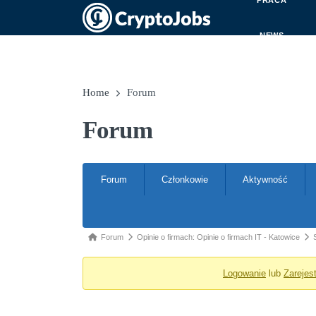
PRACA
NEWS
Home
Forum
Forum
Nawigacja po forum
Forum
Członkowie
Aktywność
Ścieżka forum - jesteś tutaj:
Forum
Opinie o firmach: Opinie o firmach IT - Katowice
Logowanie
lub
Zarejest