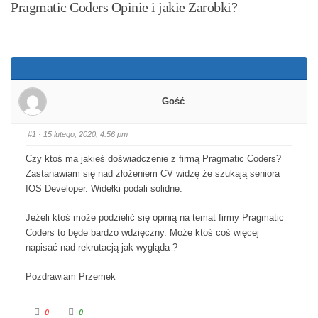
Pragmatic Coders Opinie i jakie Zarobki?
Gość
#1
· 15 lutego, 2020, 4:56 pm
Czy ktoś ma jakieś doświadczenie z firmą Pragmatic Coders?
Zastanawiam się nad złożeniem CV widzę że szukają seniora
IOS Developer. Widełki podali solidne.
Jeżeli ktoś może podzielić się opinią na temat firmy Pragmatic
Coders to będe bardzo wdzięczny. Może ktoś coś więcej
napisać nad rekrutacją jak wygląda ?
Pozdrawiam Przemek
Kliknij dla kciuka w dół.
Kliknij dla kciuka w górę.
0
0