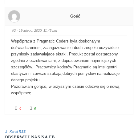
Gość
#2
· 19 lutego, 2020, 11:45 pm
Współpraca z Pragmatic Coders była doskonałym
doświadczeniem, zaangażowanie i duch zespołu oczywiście
przyniosły zadawalające skutki. Produkt został dostarczony
zgodnie z oczekiwaniami, z dopracowaniem najmniejszych
szczegółów. Pracownicy koderów Pragmatic są inteligentni,
elastyczni i zawsze szukają dobrych pomysłów na realizacje
danego projektu.
Pozdrawiam gorąco, w przyszłym czasie odezwę się o nową
współpracę.
Kliknij dla kciuka w dół.
Kliknij dla kciuka w górę.
0
0
Kanał RSS
OBSERWUJ NAS NA FB