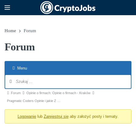
Home
Forum
Forum
Menu
Nawigacja po forum
Ścieżka forum - jesteś tutaj:
Forum
Opinie o firmach: Opinie o firmach - Kraków
Pragmatic Coders Opinie i jakie Z …
Logowanie
lub
Zarejestruj się
aby założyć posty i tematy.