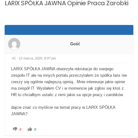
LARIX SPÓŁKA JAWNA Opinie Praca Zarobki
Gość
#1
· 12 marca, 2020, 8:07 pm
LARIX SPÓŁKA JAWNA otworzyła rekrutacje do swojego
zespołu IT ale na innych portalu przeczytałem że spółka larix nie
cieszy się ogólnie najlepszą opinią.. Mnie intereusje jakie opinie
ma zespół IT. Wysłałem CV i w momencie jak zgłosi się ktoś z
HR to chciałbym ustalic z nimi jakie sa opcje pracy i zarobków.
dajcie znać co myślicie na temat pracy w LARIX SPÓŁKA
JAWNA?
Kliknij dla kciuka w dół.
Kliknij dla kciuka w górę.
0
0