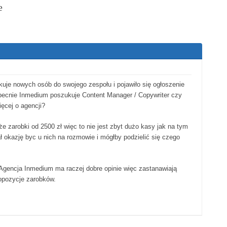
e
je nowych osób do swojego zespołu i pojawiło się ogłoszenie
becnie Inmedium poszukuje Content Manager / Copywriter czy
ęcej o agencji?
e zarobki od 2500 zł więc to nie jest zbyt dużo kasy jak na tym
ł okazję byc u nich na rozmowie i mógłby podzielić się czego
Agencja Inmedium ma raczej dobre opinie więc zastanawiają
ropozycje zarobków.
w dół.
 kciuka w górę.