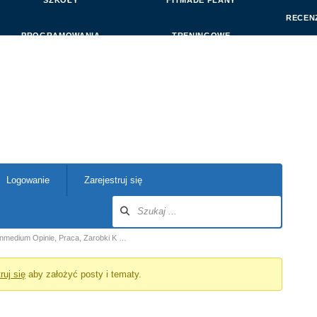
SZKOŁY
FITMADE PLANY
RECEN
PROGRAMOWANIA
TRENINGOWE
Logowanie
Zarejestruj się
Inmedium Opinie, Praca, Zarobki K …
ruj się
aby założyć posty i tematy.