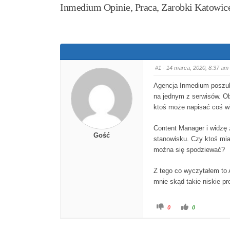
Inmedium Opinie, Praca, Zarobki Katowic
#1
· 14 marca, 2020, 8:37 am
Agencja Inmedium poszuku
na jednym z serwisów. O
ktoś może napisać coś wi
Content Manager i widzę ż
Gość
stanowisku. Czy ktoś mia
można się spodziewać?
Z tego co wyczytałem to 
mnie skąd takie niskie p
Kliknij dla kciuka 
Kliknij dla
0
0