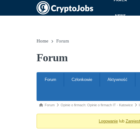
PRACA
NEWS
Home
Forum
Forum
Nawigacja po forum
Forum
Członkowie
Aktywność
Ścieżka forum - jesteś tutaj:
Forum
Opinie o firmach: Opinie o firmach IT - Katowice
Logowanie
lub
Zarejest