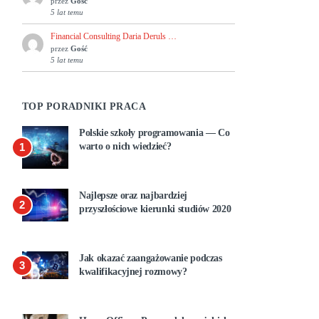
przez
Gość
5 lat temu
Financial Consulting Daria Deruls …
przez
Gość
5 lat temu
TOP PORADNIKI PRACA
Polskie szkoły programowania — Co
1
warto o nich wiedzieć?
Najlepsze oraz najbardziej
2
przyszłościowe kierunki studiów 2020
Jak okazać zaangażowanie podczas
3
kwalifikacyjnej rozmowy?