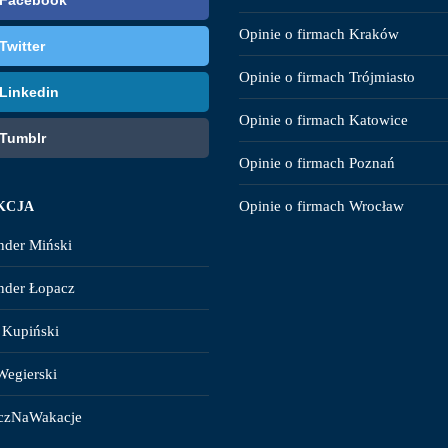
Facebook
Opinie o firmach Kraków
Twitter
Opinie o firmach Trójmiasto
Linkedin
Opinie o firmach Katowice
Tumblr
Opinie o firmach Poznań
Opinie o firmach Wrocław
KCJA
nder Miński
nder Łopacz
 Kupiński
Wegierski
czNaWakacje