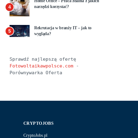
Home Office – Praca zdalna z jakich
4
narzędzi korzystać?
Rekrutacja w branży IT – jak to
5
wygląda?
Sprawdź najlepszą ofertę 
Fotowoltaikawpolsce.com
 - 
Porównywarka Oferta
CRYPTOJOBS
CryptoJobs.pl