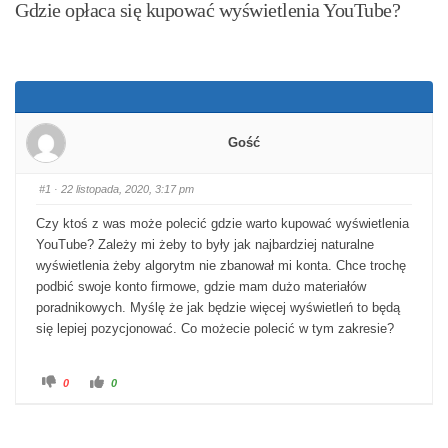
Gdzie opłaca się kupować wyświetlenia YouTube?
Gość
#1
· 22 listopada, 2020, 3:17 pm
Czy ktoś z was może polecić gdzie warto kupować wyświetlenia
YouTube? Zależy mi żeby to były jak najbardziej naturalne
wyświetlenia żeby algorytm nie zbanował mi konta. Chce trochę
podbić swoje konto firmowe, gdzie mam dużo materiałów
poradnikowych. Myślę że jak będzie więcej wyświetleń to będą
się lepiej pozycjonować. Co możecie polecić w tym zakresie?
Kliknij dla kciuka w dół.
Kliknij dla kciuka w górę.
0
0