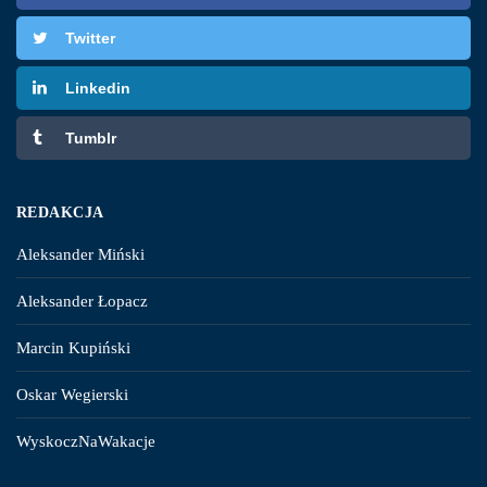
Twitter
Linkedin
Tumblr
REDAKCJA
Aleksander Miński
Aleksander Łopacz
Marcin Kupiński
Oskar Wegierski
WyskoczNaWakacje