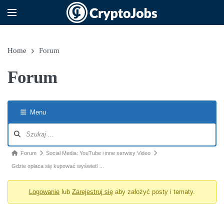
Home
Forum
Forum
Menu
Nawigacja po forum
Ścieżka forum - jesteś tutaj:
Forum
Social Media: YouTube i inne serwisy Video
Gdzie opłaca się kupować wyświetl …
Logowanie
lub
Zarejestruj się
aby założyć posty i tematy.