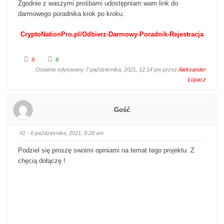
Zgodnie z waszymi prośbami udostępniam wam link do
darmowego poradnika krok po kroku.
CryptoNationPro.pl/Odbierz-Darmowy-Poradnik-Rejestracja
Kliknij dla kciuka w dół.
Kliknij dla kciuka w górę.
0
0
Ostatnio edytowany 7 października, 2021, 12:14 pm przez
Aleksander
Łopacz
Gość
#2
· 6 października, 2021, 9:28 am
Podziel się proszę swoimi opiniami na temat tego projektu. Z
chęcią dołączę !