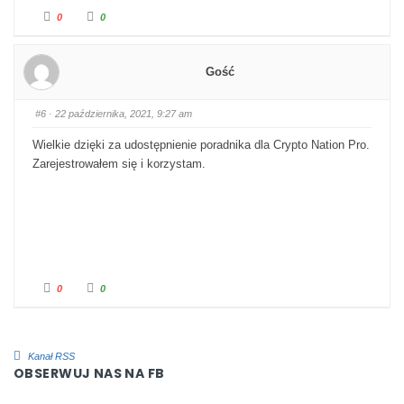
Kliknij dla kciuka w dół.
Kliknij dla kciuka w górę.
0
0
Gość
#6
· 22 października, 2021, 9:27 am
Wielkie dzięki za udostępnienie poradnika dla Crypto Nation Pro.
Zarejestrowałem się i korzystam.
Kliknij dla kciuka w dół.
Kliknij dla kciuka w górę.
0
0
Kanał RSS
OBSERWUJ NAS NA FB