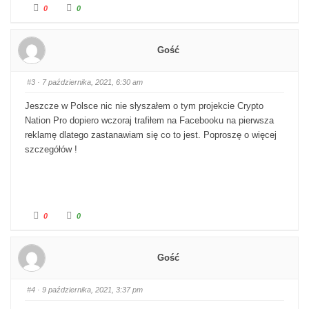
Kliknij dla kciuka w dół.
Kliknij dla kciuka w górę.
0
0
Gość
#3
· 7 października, 2021, 6:30 am
Jeszcze w Polsce nic nie słyszałem o tym projekcie Crypto
Nation Pro dopiero wczoraj trafiłem na Facebooku na pierwsza
reklamę dlatego zastanawiam się co to jest. Poproszę o więcej
szczegółów !
Kliknij dla kciuka w dół.
Kliknij dla kciuka w górę.
0
0
Gość
#4
· 9 października, 2021, 3:37 pm