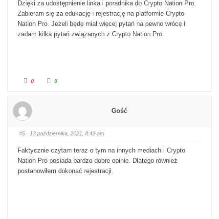
Dzięki za udostępnienie linka i poradnika do Crypto Nation Pro.
Zabieram się za edukację i rejestrację na platformie Crypto
Nation Pro. Jeżeli będę miał więcej pytań na pewno wrócę i
zadam kilka pytań związanych z Crypto Nation Pro.
Kliknij dla kciuka w dół.
Kliknij dla kciuka w górę.
0
0
Gość
#5
· 13 października, 2021, 8:49 am
Faktycznie czytam teraz o tym na innych mediach i Crypto
Nation Pro posiada bardzo dobre opinie. Dlatego również
postanowiłem dokonać rejestracji.