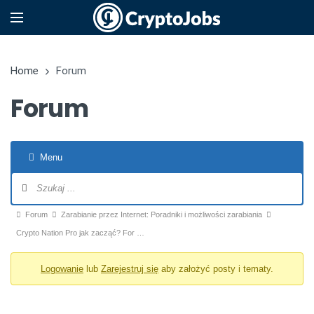
Home
Forum
Forum
Menu
Nawigacja po forum
Ścieżka forum - jesteś tutaj:
Forum
Zarabianie przez Internet: Poradniki i możliwości zarabiania
Crypto Nation Pro jak zacząć? For …
Logowanie
lub
Zarejestruj się
aby założyć posty i tematy.