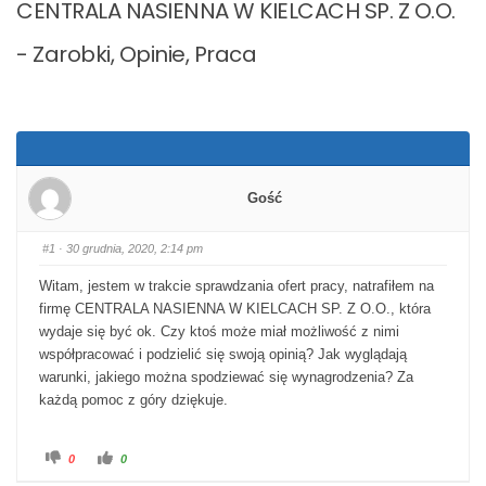
CENTRALA NASIENNA W KIELCACH SP. Z O.O.
- Zarobki, Opinie, Praca
Gość
#1
· 30 grudnia, 2020, 2:14 pm
Witam, jestem w trakcie sprawdzania ofert pracy, natrafiłem na
firmę CENTRALA NASIENNA W KIELCACH SP. Z O.O., która
wydaje się być ok. Czy ktoś może miał możliwość z nimi
współpracować i podzielić się swoją opinią? Jak wyglądają
warunki, jakiego można spodziewać się wynagrodzenia? Za
każdą pomoc z góry dziękuje.
Kliknij dla kciuka w dół.
Kliknij dla kciuka w górę.
0
0