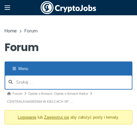
Home
Forum
Forum
Menu
Nawigacja po forum
Ścieżka forum - jesteś tutaj:
Forum
Opinie o firmach: Opinie o firmach Kielce
CENTRALA NASIENNA W KIELCACH SP. …
Logowanie
lub
Zarejestruj się
aby założyć posty i tematy.