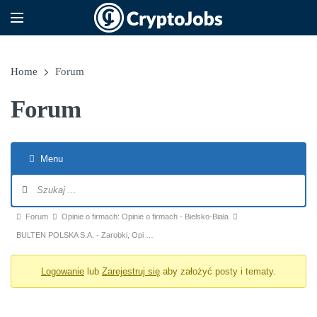
Home
Forum
Forum
Menu
Nawigacja po forum
Ścieżka forum - jesteś tutaj:
Forum
Opinie o firmach: Opinie o firmach - Bielsko-Biała
BULTEN POLSKA S.A. - Zarobki, Opi …
Logowanie
lub
Zarejestruj się
aby założyć posty i tematy.