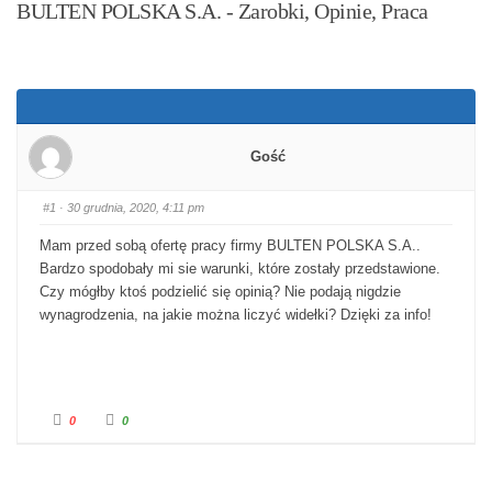
BULTEN POLSKA S.A. - Zarobki, Opinie, Praca
Gość
#1
· 30 grudnia, 2020, 4:11 pm
Mam przed sobą ofertę pracy firmy BULTEN POLSKA S.A..
Bardzo spodobały mi sie warunki, które zostały przedstawione.
Czy mógłby ktoś podzielić się opinią? Nie podają nigdzie
wynagrodzenia, na jakie można liczyć widełki? Dzięki za info!
Kliknij dla kciuka w dół.
Kliknij dla kciuka w górę.
0
0