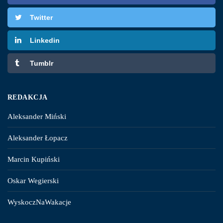
Twitter
Linkedin
Tumblr
REDAKCJA
Aleksander Miński
Aleksander Łopacz
Marcin Kupiński
Oskar Wegierski
WyskoczNaWakacje