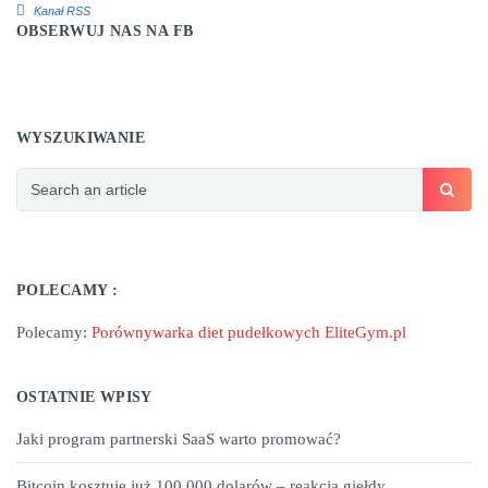
Kanał RSS
OBSERWUJ NAS NA FB
WYSZUKIWANIE
POLECAMY :
Polecamy:
Porównywarka diet pudełkowych EliteGym.pl
OSTATNIE WPISY
Jaki program partnerski SaaS warto promować?
Bitcoin kosztuje już 100.000 dolarów – reakcja giełdy