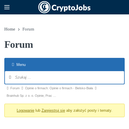
Home
Forum
Forum
Menu
Nawigacja po forum
Ścieżka forum - jesteś tutaj:
Forum
Opinie o firmach: Opinie o firmach - Bielsko-Biała
Brainhub Sp. z o. o. Opinie, Prac …
Logowanie
lub
Zarejestruj się
aby założyć posty i tematy.