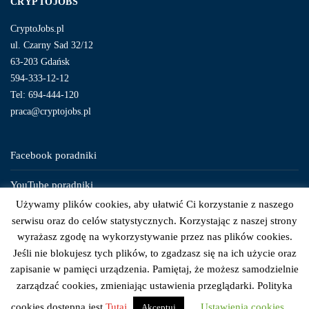
CRYPTOJOBS
CryptoJobs.pl
ul. Czarny Sad 32/12
63-203 Gdańsk
594-333-12-12
Tel: 694-444-120
praca@cryptojobs.pl
Facebook poradniki
YouTube poradniki
Używamy plików cookies, aby ułatwić Ci korzystanie z naszego
Instagram poradniki
serwisu oraz do celów statystycznych. Korzystając z naszej strony
wyrażasz zgodę na wykorzystywanie przez nas plików cookies.
Jeśli nie blokujesz tych plików, to zgadzasz się na ich użycie oraz
zapisanie w pamięci urządzenia. Pamiętaj, że możesz samodzielnie
zarządzać cookies, zmieniając ustawienia przeglądarki. Polityka
© 2026 © CryptoJobs.pl. Wszelkie Prawa Zastrzeżone.
cookies dostępna jest
Tutaj
Ustawienia cookies
Akceptuj