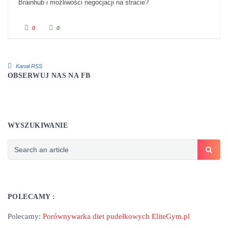
Brainhub i możliwości negocjacji na stracie?
Kliknij dla kciuka w dół.
Kliknij dla kciuka w górę.
0
0
Kanał RSS
OBSERWUJ NAS NA FB
WYSZUKIWANIE
POLECAMY :
Polecamy:
Porównywarka diet pudełkowych EliteGym.pl