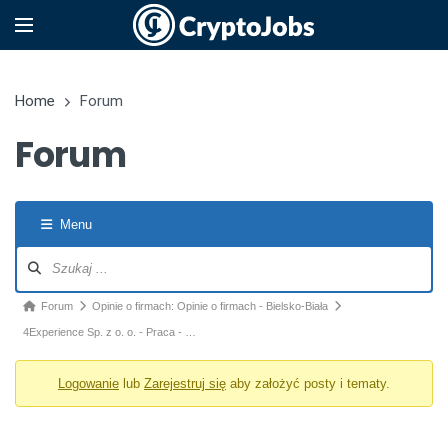
Home
Forum
Forum
Menu
Nawigacja po forum
Ścieżka forum - jesteś tutaj:
Forum
Opinie o firmach: Opinie o firmach - Bielsko-Biała
4Experience Sp. z o. o. - Praca - …
Logowanie
lub
Zarejestruj się
aby założyć posty i tematy.