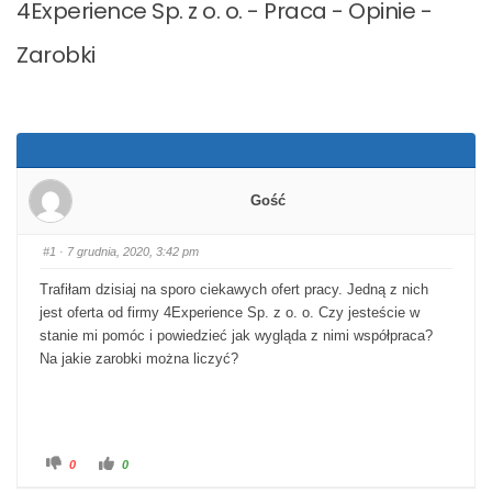
4Experience Sp. z o. o. - Praca - Opinie -
Zarobki
Gość
#1
· 7 grudnia, 2020, 3:42 pm
Trafiłam dzisiaj na sporo ciekawych ofert pracy. Jedną z nich
jest oferta od firmy 4Experience Sp. z o. o. Czy jesteście w
stanie mi pomóc i powiedzieć jak wygląda z nimi współpraca?
Na jakie zarobki można liczyć?
Kliknij dla kciuka w dół.
Kliknij dla kciuka w górę.
0
0