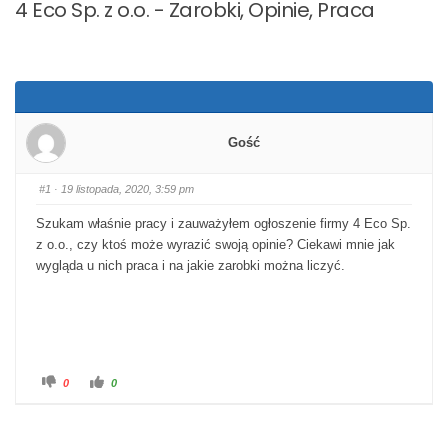
4 Eco Sp. z o.o. - Zarobki, Opinie, Praca
Gość
#1
· 19 listopada, 2020, 3:59 pm
Szukam właśnie pracy i zauważyłem ogłoszenie firmy 4 Eco Sp.
z o.o., czy ktoś może wyrazić swoją opinie? Ciekawi mnie jak
wygląda u nich praca i na jakie zarobki można liczyć.
Kliknij dla kciuka w dół.
Kliknij dla kciuka w górę.
0
0