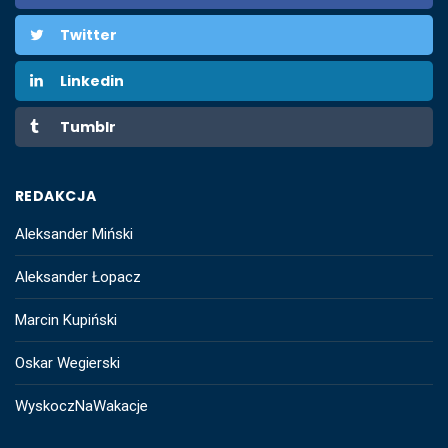
Twitter
Linkedin
Tumblr
REDAKCJA
Aleksander Miński
Aleksander Łopacz
Marcin Kupiński
Oskar Wegierski
WyskoczNaWakacje