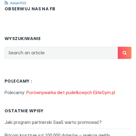
Kanał RSS
OBSERWUJ NAS NA FB
WYSZUKIWANIE
POLECAMY :
Polecamy:
Porównywarka diet pudełkowych EliteGym.pl
OSTATNIE WPISY
Jaki program partnerski SaaS warto promować?
Bitcoin kosztuje już 100.000 dolarów – reakcja giełdy