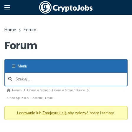
Home
Forum
Forum
Menu
Nawigacja po forum
Ścieżka forum - jesteś tutaj:
Forum
Opinie o firmach: Opinie o firmach Kielce
4 Eco Sp. z o.o. - Zarobki, Opini …
Logowanie
lub
Zarejestruj się
aby założyć posty i tematy.