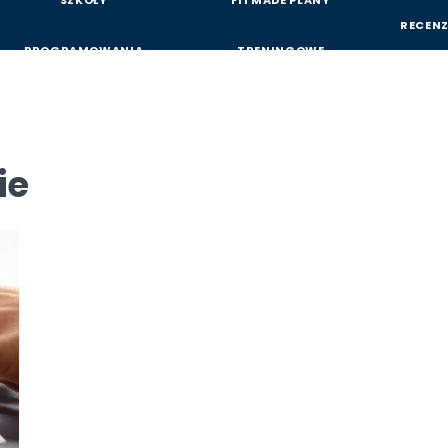
SZKOŁY
FITMADE PLANY
RECENZ
PROGRAMOWANIA
TRENINGOWE
ie