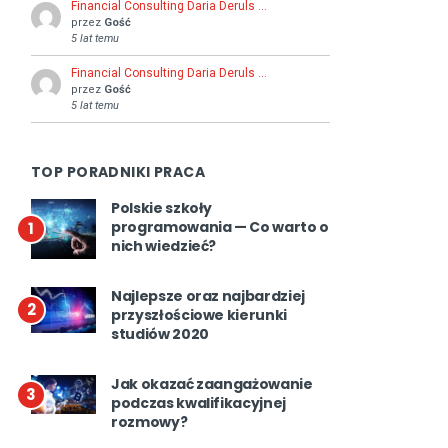
Financial Consulting Daria Deruls …
przez
Gość
5 lat temu
Financial Consulting Daria Deruls …
przez
Gość
5 lat temu
TOP PORADNIKI PRACA
Polskie szkoły
programowania — Co warto o
1
nich wiedzieć?
Najlepsze oraz najbardziej
2
przyszłościowe kierunki
studiów 2020
Jak okazać zaangażowanie
3
podczas kwalifikacyjnej
rozmowy?