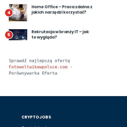
Home Office – Praca zdalna z
jakich narzędzi korzystać?
4
Rekrutacja w branży IT – jak
5
to wygląda?
Sprawdź najlepszą ofertę 
Fotowoltaikawpolsce.com
 - 
Porównywarka Oferta
CRYPTOJOBS