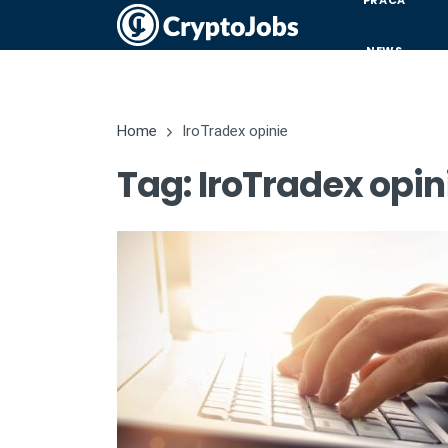
PRACA
NEWS
Home
IroTradex opinie
Tag: IroTradex opin