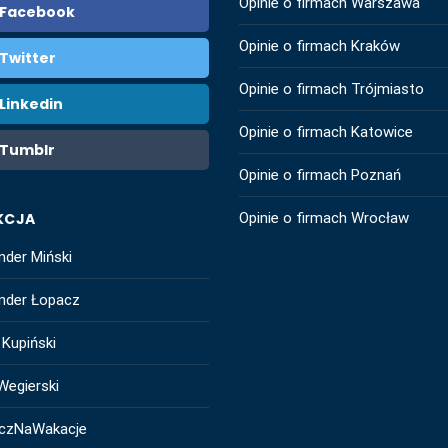
Opinie o firmach Warszawa
Facebook
Opinie o firmach Kraków
Twitter
Opinie o firmach Trójmiasto
Linkedin
Opinie o firmach Katowice
Tumblr
Opinie o firmach Poznań
KCJA
Opinie o firmach Wrocław
nder Miński
nder Łopacz
 Kupiński
Wegierski
czNaWakacje