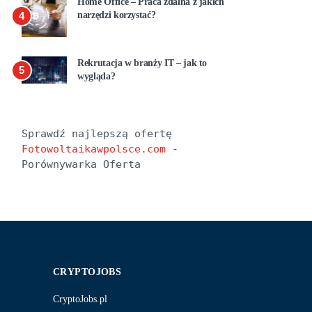
Home Office – Praca zdalna z jakich
4
narzędzi korzystać?
Rekrutacja w branży IT – jak to
5
wygląda?
Sprawdź najlepszą ofertę 
Fotowoltaikawpolsce.com
 - 
Porównywarka Oferta
CRYPTOJOBS
CryptoJobs.pl