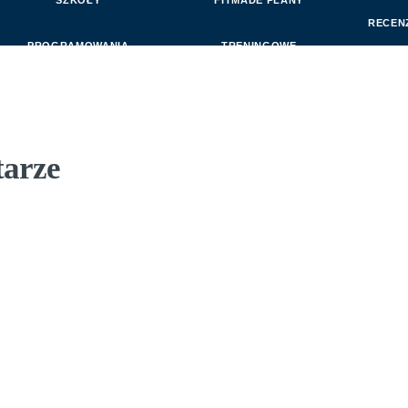
SZKOŁY
FITMADE PLANY
RECEN
PROGRAMOWANIA
TRENINGOWE
tarze