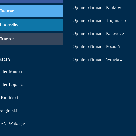
Opinie o firmach Kraków
Twitter
Opinie o firmach Trójmiasto
Linkedin
Opinie o firmach Katowice
Tumblr
Opinie o firmach Poznań
Opinie o firmach Wrocław
KCJA
nder Miński
nder Łopacz
 Kupiński
Wegierski
czNaWakacje