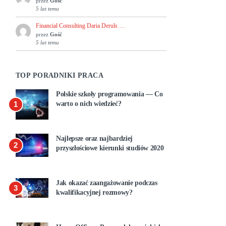
przez
Gość
5 lat temu
Financial Consulting Daria Deruls …
przez
Gość
5 lat temu
TOP PORADNIKI PRACA
Polskie szkoły programowania — Co
1
warto o nich wiedzieć?
Najlepsze oraz najbardziej
2
przyszłościowe kierunki studiów 2020
Jak okazać zaangażowanie podczas
3
kwalifikacyjnej rozmowy?